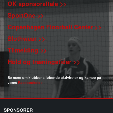
OK sponsoraftale >>
SportOne >>
Copenhagen Floorball Center >>
Slothwear >>
Tilmelding >>
Hold og træningstider >>
Se mere om klubbens løbende aktiviteter og kampe på
vores
Facebookside
SPONSORER